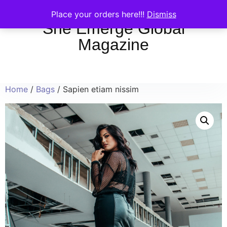
Place your orders here!!!
Dismiss
She Emerge Global
Magazine
Home
/
Bags
/ Sapien etiam nissim