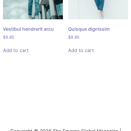
Vestibul hendrerit arcu
Quisque dignissim
$
9.85
$
9.85
Add to cart
Add to cart
She Emerge Global
Magazine
Copyright © 2026 She Emerge Global Magazine |